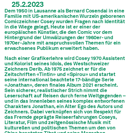
25.2.2023
Dem 1950 in Lausanne als Bernard Cosendai in eine
Familie mit US-amerikanischen Wurzeln geborenen
Comiczeichner Cosey wurden Fragen nach Identität
in die Wiege gelegt. Heute ist er einer der
europäischen Künstler, die den Comic vor dem
Hintergrund der Umwälzungen der 1960er- und
1970er-Jahre mit anspruchsvollen Themen für ein
erwachsenes Publikum erweitert haben.
Nach einer Grafikerlehre wird Cosey 1970 Assistent
und Kolorist seines Idols, des Westschweizer
Zeichners Derib. Ab 1975 zeichnet er für die
Zeitschriften «Tintin» und «Spirou» und startet
seine international beachtete 17-bändige Serie
«Jonathan», deren finales Album 2021 erscheint.
Sein sicherer, realistischer Strich nimmt die
Leserschaft auf Reisen durch ferne Weltgegenden –
und in das Innenleben seines komplex entworfenen
Charakters Jonathan, ein Alter Ego des Autors und
Zeichners. Dabei verknüpfen sich von Respekt für
das Fremde geprägte Reiseerfahrungen Coseys,
Literatur, Film und zeitgenössische Musik mit
kulturellen und politischen Themen um den von