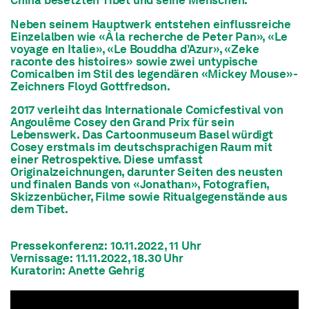
China besetzten Tibet und seine Menschen.
Neben seinem Hauptwerk entstehen einflussreiche
Einzelalben wie «À la recherche de Peter Pan», «Le
voyage en Italie», «Le Bouddha d’Azur», «Zeke
raconte des histoires» sowie zwei untypische
Comicalben im Stil des legendären «Mickey Mouse»-
Zeichners Floyd Gottfredson.
2017 verleiht das Internationale Comicfestival von
Angoulême Cosey den Grand Prix für sein
Lebenswerk. Das Cartoonmuseum Basel würdigt
Cosey erstmals im deutschsprachigen Raum mit
einer Retrospektive. Diese umfasst
Originalzeichnungen, darunter Seiten des neusten
und finalen Bands von «Jonathan», Fotografien,
Skizzenbücher, Filme sowie Ritualgegenstände aus
dem Tibet.
Pressekonferenz: 10.11.2022, 11 Uhr
Vernissage: 11.11.2022, 18.30 Uhr
Kuratorin: Anette Gehrig