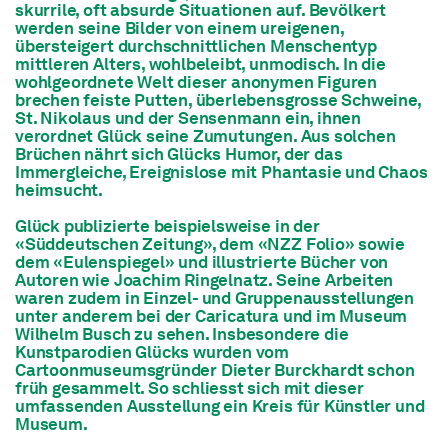
skurrile, oft absurde Situationen auf. Bevölkert
werden seine Bilder von einem ureigenen,
übersteigert durchschnittlichen Menschentyp
mittleren Alters, wohlbeleibt, unmodisch. In die
wohlgeordnete Welt dieser anonymen Figuren
brechen feiste Putten, überlebensgrosse Schweine,
St. Nikolaus und der Sensenmann ein, ihnen
verordnet Glück seine Zumutungen. Aus solchen
Brüchen nährt sich Glücks Humor, der das
Immergleiche, Ereignislose mit Phantasie und Chaos
heimsucht.
Glück publizierte beispielsweise in der
«Süddeutschen Zeitung», dem «NZZ Folio» sowie
dem «Eulenspiegel» und illustrierte Bücher von
Autoren wie Joachim Ringelnatz. Seine Arbeiten
waren zudem in Einzel- und Gruppenausstellungen
unter anderem bei der Caricatura und im Museum
Wilhelm Busch zu sehen. Insbesondere die
Kunstparodien Glücks wurden vom
Cartoonmuseumsgründer Dieter Burckhardt schon
früh gesammelt. So schliesst sich mit dieser
umfassenden Ausstellung ein Kreis für Künstler und
Museum.