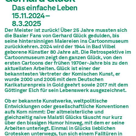
Das einfache Leben
15.11.2024–
8.3.2025
Der Meister ist zurück! Über 25 Jahre mussten sich
die Basler Fans von Gerhard Glück gedulden, bis
seine hintersinnigen Malereien ins Cartoonmuseum
zurückkehren. 2024 wird der 1944 in Bad Vilbel
geborene Künstler 80 Jahre alt. Die Retrospektive im
Cartoonmuseum zeigt den ganzen Glück, von den
ersten Cartoons der frühen 1970er-Jahre bis zu den
aktuellsten Arbeiten. Glück ist einer der
bekanntesten Vertreter der Komischen Kunst, er
wurde 2000 und 2005 mit dem Deutschen
Karikaturenpreis in Gold geehrt sowie 2017 mit dem
Göttinger Elch für sein Lebenswerk ausgezeichnet.
Ob er bekannte Kunstwerke, weltpolitische
Entwicklungen oder gesellschaftliche Konventionen
aufs Korn nimmt: Der altmeisterliche und
gleichzeitig naive Malstil Glücks täuscht nur kurz
über den bissigen Humor hinweg, mit dem er seine
Arbeiten unterlegt. Einmal in Glücks lieblichen
Grotesken unterwegs, tun sich einem Falltüren in