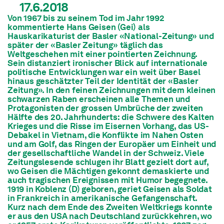
17.6.2018
Von 1967 bis zu seinem Tod im Jahr 1992
kommentierte Hans Geisen (Gei) als
Hauskarikaturist der Basler «National-Zeitung» und
später der «Basler Zeitung» täglich das
Weltgeschehen mit einer pointierten Zeichnung.
Sein distanziert ironischer Blick auf internationale
politische Entwicklungen war ein weit über Basel
hinaus geschätzter Teil der Identität der «Basler
Zeitung». In den feinen Zeichnungen mit dem kleinen
schwarzen Raben erscheinen alle Themen und
Protagonisten der grossen Umbrüche der zweiten
Hälfte des 20. Jahrhunderts: die Schwere des Kalten
Krieges und die Risse im Eisernen Vorhang, das US-
Debakel in Vietnam, die Konflikte im Nahen Osten
und am Golf, das Ringen der Europäer um Einheit und
der gesellschaftliche Wandel in der Schweiz. Viele
Zeitungslesende schlugen ihr Blatt gezielt dort auf,
wo Geisen die Mächtigen gekonnt demaskierte und
auch tragischen Ereignissen mit Humor begegnete.
1919 in Koblenz (D) geboren, geriet Geisen als Soldat
in Frankreich in amerikanische Gefangenschaft.
Kurz nach dem Ende des Zweiten Weltkriegs konnte
er aus den USA nach Deutschland zurückkehren, wo