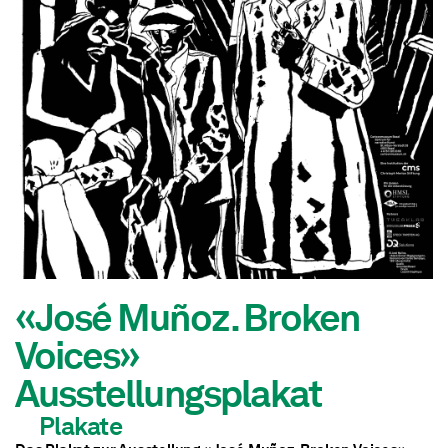
«José Muñoz. Broken
Voices»
Ausstellungsplakat
Plakate