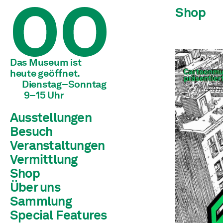
Shop
Das Museum ist 
heute geöffnet.
Dienstag–Sonntag
 9–15 Uhr
Ausstellungen
Besuch
Aktuell
Vorschau
Veranstaltungen
Archiv
Vermittlung
Shop
Kinder & Jugendliche
Schulen & Universitäten
Über uns
Erwachsene
Sammlung
Team
Leitbild
Special Features
Bibliothek
Geschichte