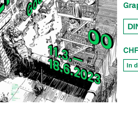
Gra
CHF
In 