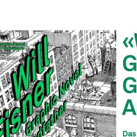
«
G
G
A
Das 