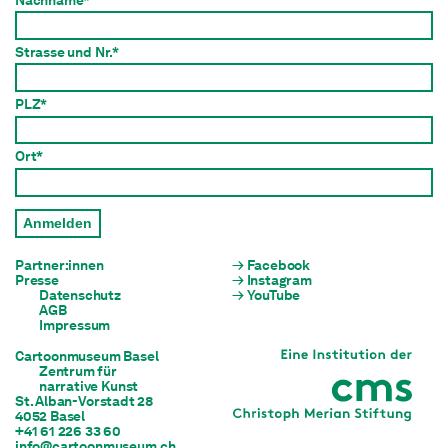
Strasse und Nr.*
PLZ*
Ort*
Anmelden
Partner:innen
Facebook
Presse
Instagram
Datenschutz
YouTube
AGB
Impressum
Cartoonmuseum Basel
Zentrum für

narrative Kunst
St. Alban-Vorstadt 28

4052 Basel
+41 61 226 33 60
info@cartoonmuseum.ch