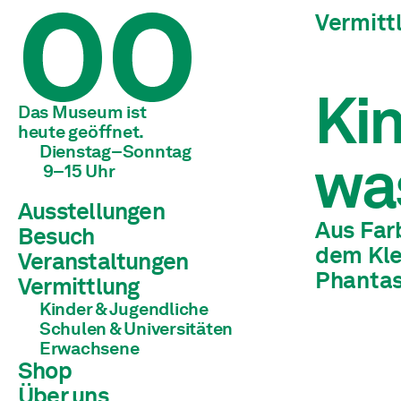
Vermitt
Kin
Das Museum ist 
heute geöffnet.
Dienstag–Sonntag
was
 9–15 Uhr
Ausstellungen
Aus Far
Besuch
Aktuell
dem Kle
Vorschau
Veranstaltungen
Archiv
Phantas
Vermittlung
Kinder & Jugendliche
Schulen & Universitäten
Erwachsene
Shop
Über uns