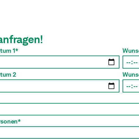
anfragen!
tum 1*
Wunsc
tum 2
Wunsc
rsonen*