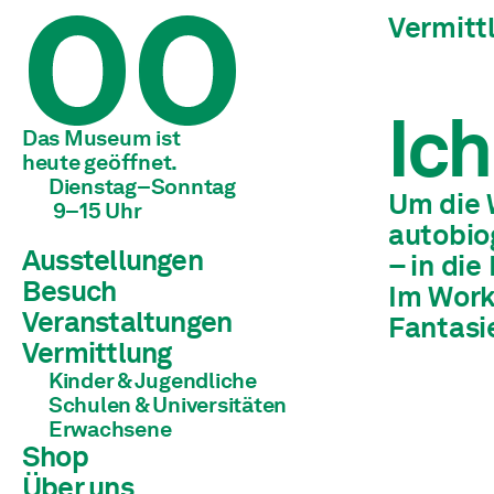
Vermitt
Ich
Das Museum ist 
heute geöffnet.
Dienstag–Sonntag
Um die 
 9–15 Uhr
autobio
Ausstellungen
– in die
Besuch
Aktuell
Im Work
Vorschau
Veranstaltungen
Fantasi
Archiv
Vermittlung
Kinder & Jugendliche
Schulen & Universitäten
Erwachsene
Shop
Über uns