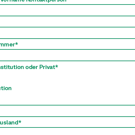
ummer*
stitution oder Privat*
ution
Ausland*