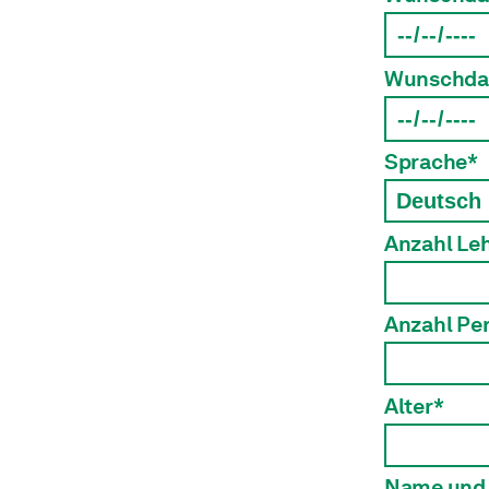
Wunschda
Sprache*
Anzahl Leh
Anzahl Pe
Alter*
Name und 