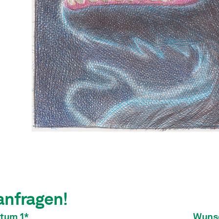
anfragen!
tum 1*
Wunsc