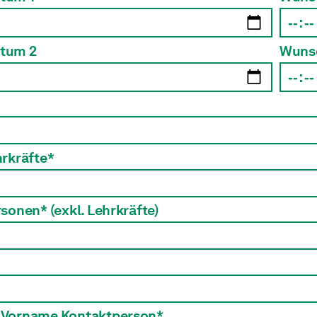
tum 2
Wunsc
rkräfte*
rsonen*
(exkl. Lehrkräfte)
Vorname Kontaktperson*