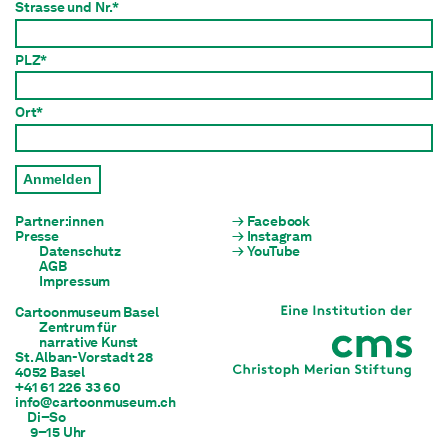
Strasse und Nr.*
PLZ*
Ort*
Anmelden
Partner:innen
Facebook
Presse
Instagram
Datenschutz
YouTube
AGB
Impressum
Cartoonmuseum Basel
Zentrum für

narrative Kunst
St. Alban-Vorstadt 28

4052 Basel
+41 61 226 33 60
info@cartoonmuseum.ch
Di–So
 9–15 Uhr