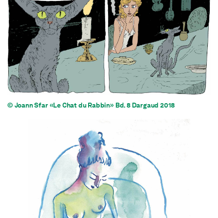
© Joann Sfar «Le Chat du Rabbin» Bd. 8 Dargaud 2018