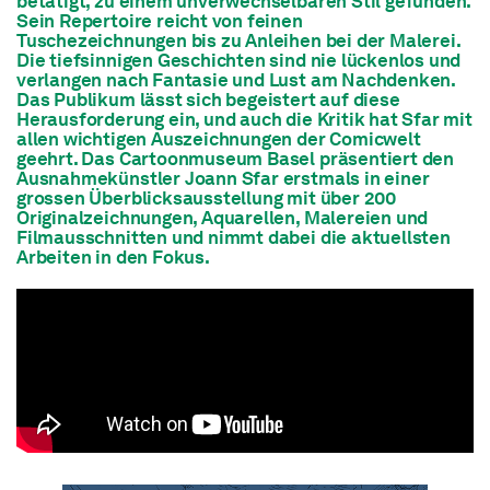
betätigt, zu einem unverwechselbaren Stil gefunden.
Sein Repertoire reicht von feinen
Tuschezeichnungen bis zu Anleihen bei der Malerei.
Die tiefsinnigen Geschichten sind nie lückenlos und
verlangen nach Fantasie und Lust am Nachdenken.
Das Publikum lässt sich begeistert auf diese
Herausforderung ein, und auch die Kritik hat Sfar mit
allen wichtigen Auszeichnungen der Comicwelt
geehrt. Das Cartoonmuseum Basel präsentiert den
Ausnahmekünstler Joann Sfar erstmals in einer
grossen Überblicksausstellung mit über 200
Originalzeichnungen, Aquarellen, Malereien und
Filmausschnitten und nimmt dabei die aktuellsten
Arbeiten in den Fokus.