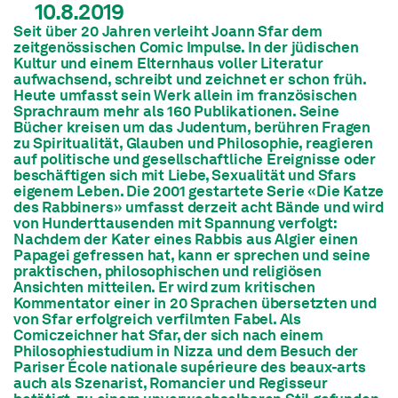
10.8.2019
Seit über 20 Jahren verleiht Joann Sfar dem
zeitgenössischen Comic Impulse. In der jüdischen
Kultur und einem Elternhaus voller Literatur
aufwachsend, schreibt und zeichnet er schon früh.
Heute umfasst sein Werk allein im französischen
Sprachraum mehr als 160 Publikationen. Seine
Bücher kreisen um das Judentum, berühren Fragen
zu Spiritualität, Glauben und Philosophie, reagieren
auf politische und gesellschaftliche Ereignisse oder
beschäftigen sich mit Liebe, Sexualität und Sfars
eigenem Leben. Die 2001 gestartete Serie «Die Katze
des Rabbiners» umfasst derzeit acht Bände und wird
von Hunderttausenden mit Spannung verfolgt:
Nachdem der Kater eines Rabbis aus Algier einen
Papagei gefressen hat, kann er sprechen und seine
praktischen, philosophischen und religiösen
Ansichten mitteilen. Er wird zum kritischen
Kommentator einer in 20 Sprachen übersetzten und
von Sfar erfolgreich verfilmten Fabel. Als
Comiczeichner hat Sfar, der sich nach einem
Philosophiestudium in Nizza und dem Besuch der
Pariser École nationale supérieure des beaux-arts
auch als Szenarist, Romancier und Regisseur