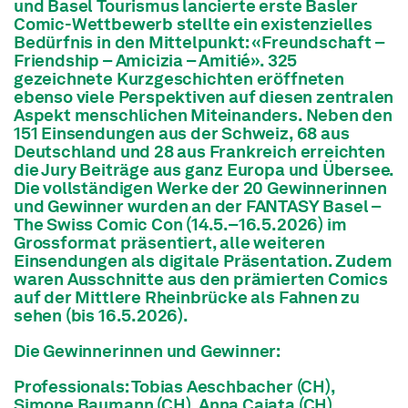
und Basel Tourismus lancierte erste Basler
Comic-Wettbewerb stellte ein existenzielles
Bedürfnis in den Mittelpunkt: «Freundschaft –
Friendship – Amicizia – Amitié». 325
gezeichnete Kurzgeschichten eröffneten
ebenso viele Perspektiven auf diesen zentralen
Aspekt menschlichen Miteinanders. Neben den
151 Einsendungen aus der Schweiz, 68 aus
Deutschland und 28 aus Frankreich erreichten
die Jury Beiträge aus ganz Europa und Übersee.
Die vollständigen Werke der 20 Gewinnerinnen
und Gewinner wurden an der
FANTASY Basel –
The Swiss Comic Con
(14.5.–16.5.2026) im
Grossformat präsentiert, alle weiteren
Einsendungen als digitale Präsentation. Zudem
waren Ausschnitte aus den prämierten Comics
auf der Mittlere Rheinbrücke als Fahnen zu
sehen (bis 16.5.2026).
Die Gewinnerinnen und Gewinner:
Professionals: Tobias Aeschbacher (CH),
Simone Baumann (CH), Anna Caiata (CH),