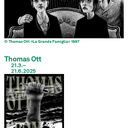
© Thomas Ott «La Grande Famiglia» 1997
Thomas Ott
21.3.–
21.6.2025